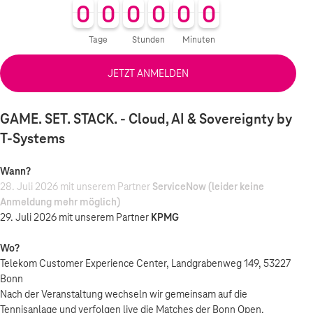
0
0
0
0
0
0
0
0
0
0
0
0
0
0
0
0
0
0
0
0
0
0
0
0
Tage
Stunden
Minuten
JETZT ANMELDEN
GAME. SET. STACK. - Cloud, AI & Sovereignty by
T-Systems
Wann?
28. Juli 2026 mit unserem Partner
ServiceNow (leider keine
Anmeldung mehr möglich)
29. Juli 2026 mit unserem Partner
KPMG
Wo?
Telekom Customer Experience Center, Landgrabenweg 149, 53227
Bonn
Nach der Veranstaltung wechseln wir gemeinsam auf die
Tennisanlage und verfolgen live die Matches der Bonn Open.